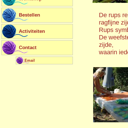
De rups re
Bestellen
ragfijne z
Rups symbo
Activiteiten
De weefste
zijde,
Contact
waarin ied
Email