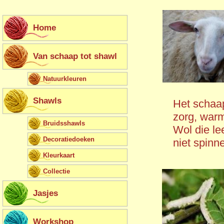
Overslaan en naar de inhoud gaan
Home
Van schaap tot shawl
Natuurkleuren
Shawls
Het schaap
zorg, warm
Bruidsshawls
Wol die le
Decoratiedoeken
niet spinn
Kleurkaart
Collectie
Jasjes
Workshop