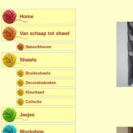
Overslaan en naar de inhoud gaan
Home
Van schaap tot shawl
Natuurkleuren
Shawls
Bruidsshawls
Decoratiedoeken
Kleurkaart
Collectie
Jasjes
Workshop